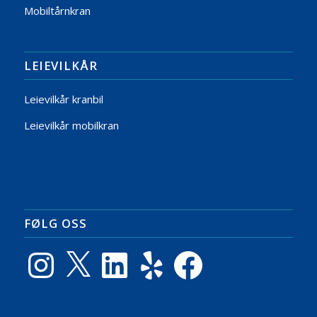
Mobiltårnkran
LEIEVILKÅR
Leievilkår kranbil
Leievilkår mobilkran
FØLG OSS
Instagram
X
LinkedIn
Yelp
Facebook