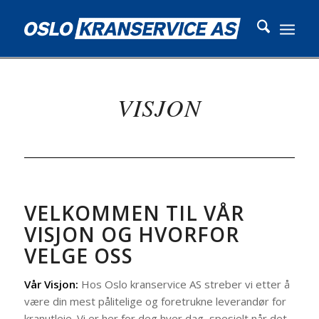
VISJON
VELKOMMEN TIL VÅR
VISJON OG HVORFOR
VELGE OSS
Vår Visjon:
Hos Oslo kranservice AS streber vi etter å
være din mest pålitelige og foretrukne leverandør for
kranutleie. Vi er her for deg hver dag, spesielt når det