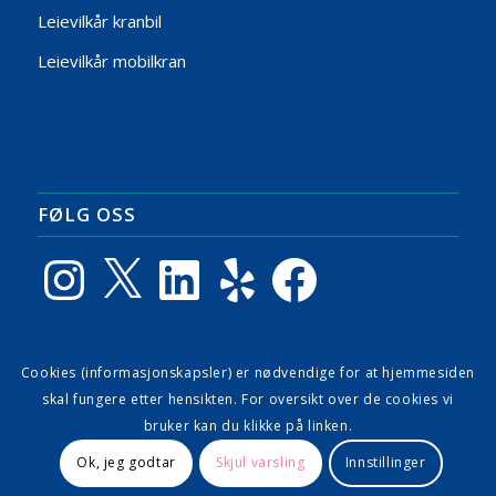
Leievilkår kranbil
Leievilkår mobilkran
FØLG OSS
Instagram
X
LinkedIn
Yelp
Facebook
Cookies (informasjonskapsler) er nødvendige for at hjemmesiden
GOOGLE ANMELDELSER
skal fungere etter hensikten. For oversikt over de cookies vi
bruker kan du klikke på linken.
Ok, jeg godtar
Skjul varsling
Innstillinger