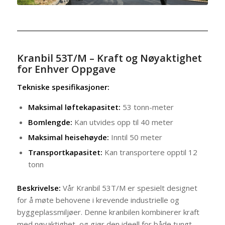
Kranbil 53T/M – Kraft og Nøyaktighet
for Enhver Oppgave
Tekniske spesifikasjoner:
Maksimal løftekapasitet:
53 tonn-meter
Bomlengde:
Kan utvides opp til 40 meter
Maksimal heisehøyde:
Inntil 50 meter
Transportkapasitet:
Kan transportere opptil 12
tonn
Beskrivelse:
Vår Kranbil 53T/M er spesielt designet
for å møte behovene i krevende industrielle og
byggeplassmiljøer. Denne kranbilen kombinerer kraft
med nøyaktighet, og gjør den ideell for både tungt