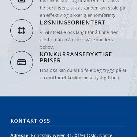
Kvalifikasjoner og utstyret er til enhver
tid sertifisert, slik at kunden kan stole på
en effektiv og sikker gjennomføring.
LØSNINGSORIENTERT
Vi vil strekke oss langt for å finne den
beste måten å dekke våre kunders
behov.
KONKURRANSEDYKTIGE
PRISER
Hos oss kan du alltid føle deg trygg på at
du mottar et konkurransedyktig tilbud.
KONTAKT OSS
Adresse:
Kongshavnveien 31, 0193 Oslo, Norge