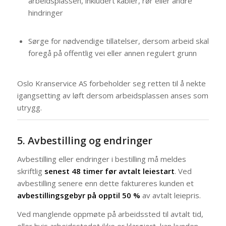
arbeidsplassen, inkludert kabler, rør eller andre
hindringer
Sørge for nødvendige tillatelser, dersom arbeid skal
foregå på offentlig vei eller annen regulert grunn
Oslo Kranservice AS forbeholder seg retten til å nekte
igangsetting av løft dersom arbeidsplassen anses som
utrygg.
5. Avbestilling og endringer
Avbestilling eller endringer i bestilling må meldes
skriftlig
senest 48 timer før avtalt leiestart
. Ved
avbestilling senere enn dette faktureres kunden et
avbestillingsgebyr på opptil 50 %
av avtalt leiepris.
Ved manglende oppmøte på arbeidssted til avtalt tid,
eller hvis arbeidsstedet ikke er klargjort, kan kunden