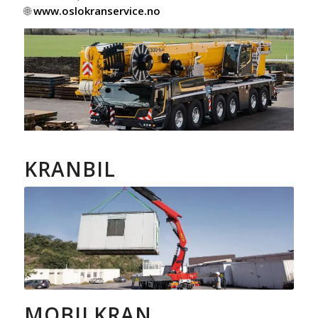
🌐
www.oslokranservice.no
KRANBIL
MOBILKRAN