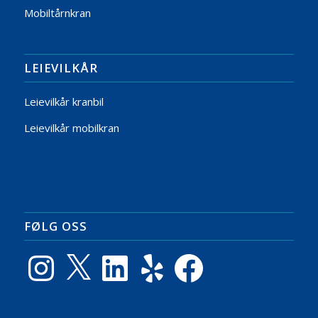
Mobiltårnkran
LEIEVILKÅR
Leievilkår kranbil
Leievilkår mobilkran
FØLG OSS
Instagram
X
LinkedIn
Yelp
Facebook