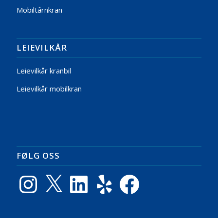
Mobiltårnkran
LEIEVILKÅR
Leievilkår kranbil
Leievilkår mobilkran
FØLG OSS
Instagram
X
LinkedIn
Yelp
Facebook