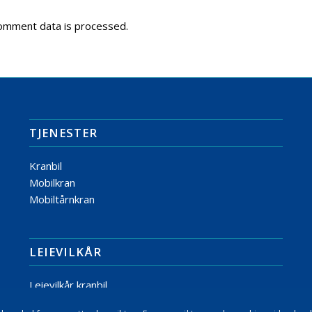
omment data is processed.
TJENESTER
Kranbil
Mobilkran
Mobiltårnkran
LEIEVILKÅR
Leievilkår kranbil
Leievilkår mobilkran