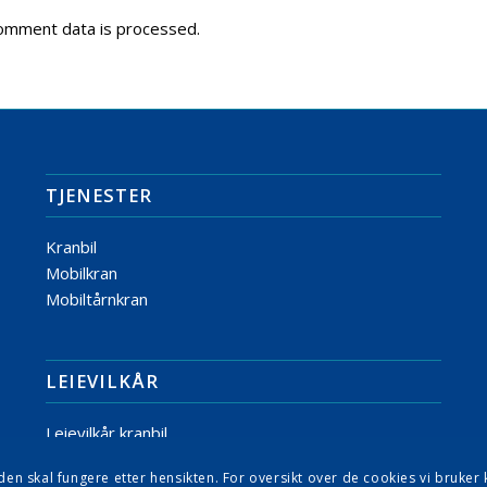
omment data is processed.
TJENESTER
Kranbil
Mobilkran
Mobiltårnkran
LEIEVILKÅR
Leievilkår kranbil
Leievilkår mobilkran
 skal fungere etter hensikten. For oversikt over de cookies vi bruker k