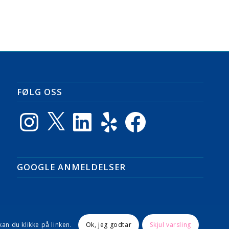
FØLG OSS
Instagram
X
LinkedIn
Yelp
Facebook
GOOGLE ANMELDELSER
an du klikke på linken.
Ok, jeg godtar
Skjul varsling