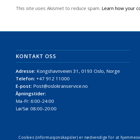
This site uses Akismet to reduce spam.
Learn how your c
KONTAKT OSS
Adresse:
Kongshavnveien 31, 0193 Oslo, Norge
Telefon:
+47 912 11000
E-post:
Post@oslokranservice.no
Åpningstider:
Ma-Fr: 6:00-24:00
Lø/Sø: 08:00-20:00
Cookies (informasjonskapsler) er nødvendige for at hjemmesiden